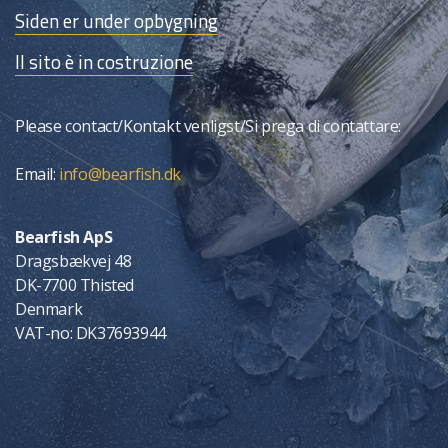
Siden er under opbygning
Il sito è in costruzione
Please contact/Kontakt venligst/
Si prega di contattare
:
Email:
info@bearfish.dk
Bearfish ApS
Dragsbækvej 48
DK-7700 Thisted
Denmark
VAT-no: DK37693944